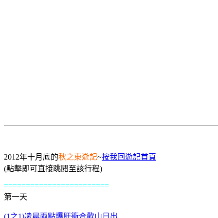
2012年十月底的
秋之東遊記
~
按我回遊記首頁
(點擊即可直接跳閱至該行程)
========================
第一天
(1之1)凌晨兩點爆肝衝合歡山日出