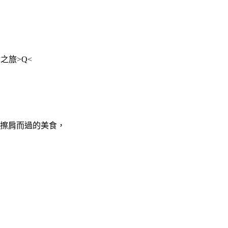
之旅>Q<
擦肩而過的美食，