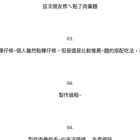
這次朋友修ㄟ點了肉羹麵
03.
粿仔條~個人雖然點粿仔條，但是還是比較推薦+麵的搭配吃法，
04.
製作過程~
04.
製作肉羹的手~似乎沒停過.....生意很好