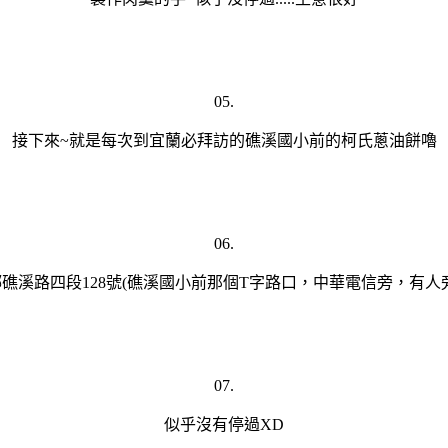
05.
接下來~就是每次到宜蘭必拜訪的礁溪國小前的柯氏蔥油餅嚕
06.
礁溪路四段128號(礁溪國小前那個T字路口，中華電信旁，有人
07.
似乎沒有停過XD