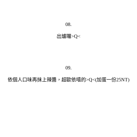
08.
出爐囉>Q<
09.
依個人口味再抹上辣醬，超歐依嘻的>Q<(加蛋一份25NT)